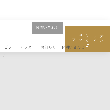
お問い合わせ
オ
ン
ラ
イ
ン
シ
ョ
ッ
プ
ビフォーアフター
お知らせ
お問い合わせ
ップ